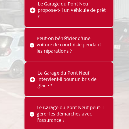
Le Garage du Pont Neuf utilise des
véhicule.
Le Garage du Pont Neuf
peintures et produits de qualité
propose-t-il un véhicule de prêt
Cromax
, une marque d’Axalta
?
reconnue dans le domaine de la
peinture automobile et de la
colorimétrie.
Oui, le garage dispose d’un parc de
Peut-on bénéficier d’une
25 véhicules de prêt
, dont des
voiture de courtoisie pendant
voitures récentes, manuelles,
les réparations ?
automatiques, électriques et même
des utilitaires.
Oui, le Garage du Pont Neuf met à
Le Garage du Pont Neuf
disposition des véhicules de
intervient-il pour un bris de
courtoisie pour faciliter la mobilité de
glace ?
ses clients pendant l’immobilisation
de leur voiture.
Oui, le garage prend en charge le
Le Garage du Pont Neuf peut-il
remplacement de pare-brise ou de
gérer les démarches avec
pièces vitrées, souvent dans la
l’assurance ?
journée, et peut aussi s’occuper des