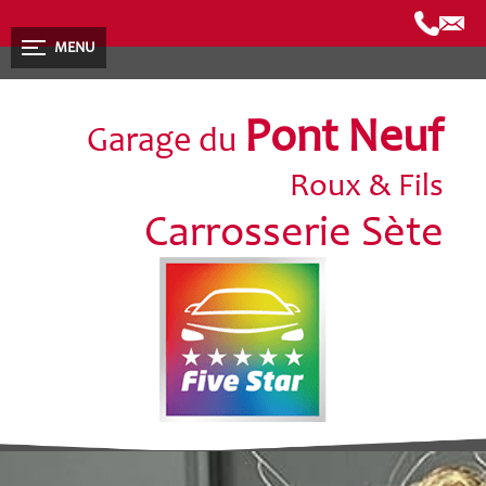
MENU
Pont Neuf
Garage du
Roux & Fils
Carrosserie Sète