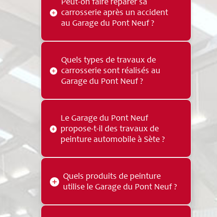
Peut-on faire réparer sa
agréé par près de
30 compagnies
carrosserie après un accident
d’assurance
, ce qui facilite la prise en
au Garage du Pont Neuf ?
charge des réparations après un
sinistre automobile.
Oui, le garage intervient sur les
Quels types de travaux de
réparations de carrosserie après
carrosserie sont réalisés au
accident, que les dommages soient
Garage du Pont Neuf ?
légers, complexes ou liés à un
sinistre pris en charge par
l’assurance.
Quels types de travaux de
Le Garage du Pont Neuf
carrosserie sont réalisés au Garage
propose-t-il des travaux de
du Pont Neuf ? Le Garage du Pont
peinture automobile à Sète ?
Neuf réalise la carrosserie rapide, la
carrosserie complexe, la réparation
plastique, la rénovation optique, le
Oui, le garage réalise des travaux de
remplacement d’éléments de
Quels produits de peinture
peinture automobile, qu’il s’agisse
carrosserie et les travaux de peinture
utilise le Garage du Pont Neuf ?
d’un raccord, d’une peinture
automobile.
partielle ou d’une peinture complète
avec une teinte fidèle à celle du