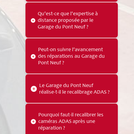
démarches avec l’assurance.
Oui, grâce à ses agréments avec de
Qu’est-ce que l’expertise à
nombreuses compagnies
distance proposée par le
d’assurance et à l’expertise à
Garage du Pont Neuf ?
distance, le Garage du Pont Neuf
facilite l’envoi et le suivi des dossiers
auprès des experts.
L’expertise à distance, ou EAD,
Peut-on suivre l’avancement
permet d’envoyer rapidement le
des réparations au Garage du
dossier du véhicule aux experts via
Pont Neuf ?
internet afin de réduire les délais
d’immobilisation.
Oui, grâce à AudaWatch, les clients
Le Garage du Pont Neuf
peuvent suivre les étapes des
réalise-t-il le recalibrage ADAS ?
réparations de leur véhicule en
recevant des photos par SMS.
Oui, le garage dispose d’un appareil
Pourquoi faut-il recalibrer les
de recalibrage ADAS pour vérifier et
caméras ADAS après une
rétablir le bon fonctionnement des
réparation ?
systèmes d’aide à la conduite après