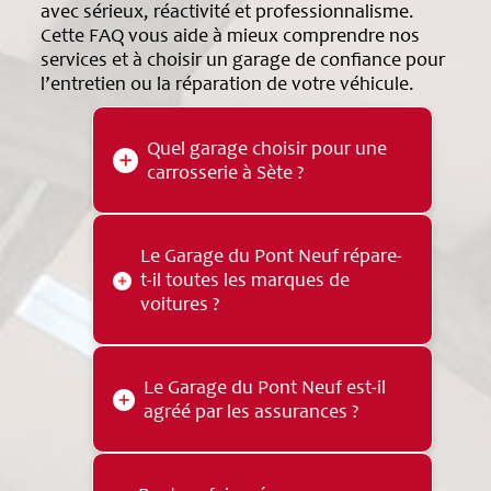
avec sérieux, réactivité et professionnalisme.
Cette FAQ vous aide à mieux comprendre nos
services et à choisir un garage de confiance pour
l’entretien ou la réparation de votre véhicule.
Quel garage choisir pour une
carrosserie à Sète ?
Le
Garage du Pont Neuf
est une
Le Garage du Pont Neuf répare-
carrosserie reconnue à Sète, dans
t-il toutes les marques de
l’Hérault. La carrosserie est son
voitures ?
cœur de métier depuis plus de 40
ans, avec une expertise sur les
véhicules de toutes marques.
Oui, le Garage du Pont Neuf prend
Le Garage du Pont Neuf est-il
en charge les véhicules de toutes
agréé par les assurances ?
marques, aussi bien pour les travaux
de carrosserie, de peinture que de
mécanique automobile.
Oui, le Garage du Pont Neuf est