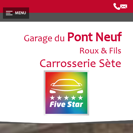
MENU
Pont Neuf
Garage du
Roux & Fils
Carrosserie Sète